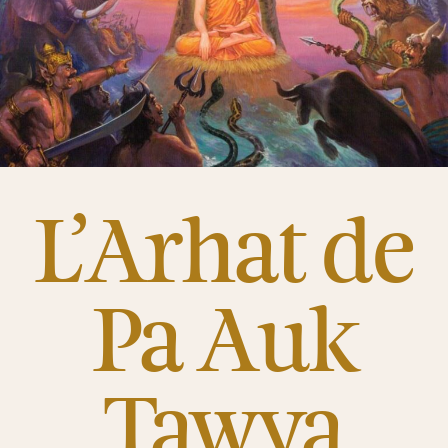
L’Arhat de
Pa Auk
Tawya