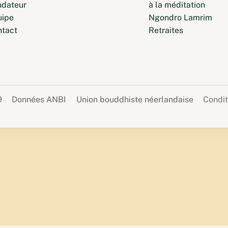
ndateur
à la méditation
uipe
Ngondro Lamrim
ntact
Retraites
9
Données ANBI
Union bouddhiste néerlandaise
Condit