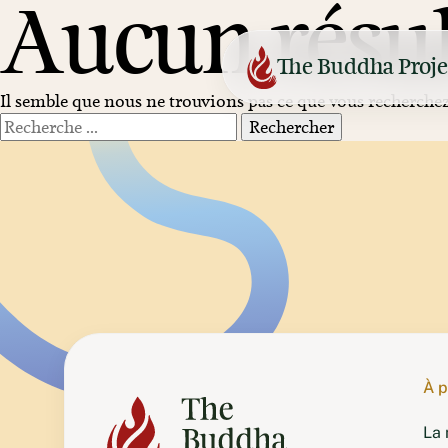
Aucun résul
Aller
au
contenu
The Buddha Proje
Il semble que nous ne trouvions pas ce que vous recherchez.
Rechercher
:
Netherlands
Maitreya Institute
United Kingdom
Jamyang
France
Vajra Yogini
Finland
Tara Liberation
À 
La 