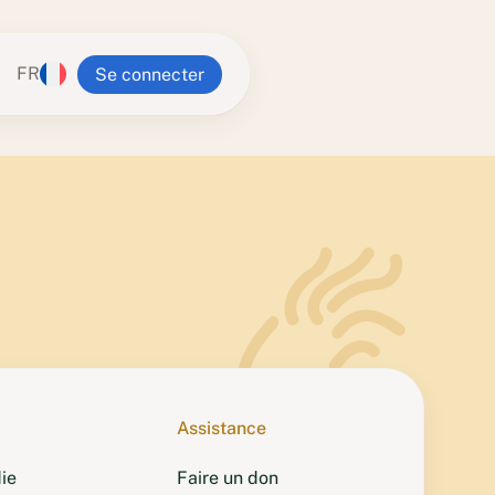
FR
Se connecter
n Ling
alia
va Buddhist Centre
g Institute
 Yeshe Retreat Centre
Tampa Center
Zealand
ra Center
Assistance
ie
Faire un don