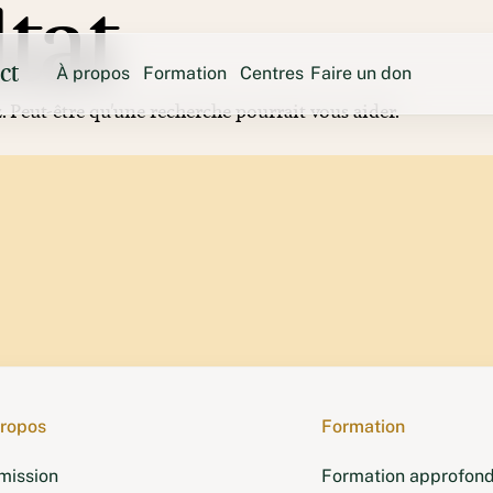
tat
ct
À propos
Formation
Centres
Faire un don
 Peut-être qu'une recherche pourrait vous aider.
Sweden
La mission
Formation approfondie à la méditation
Tse Che
Austr
Fondateur
Yeshin Norbu
Ngondro Lamrim
United States
L’équipe
Retraites
Hayagri
Nous contacter
Shantideva Center
Chenrezi
Thubten Norbu Ling
Kunsang
Land of Medicine Buddha
Langri 
New 
Vajrapani Institute
Ocean of Compassion
Mahamud
propos
Formation
mission
Formation approfond