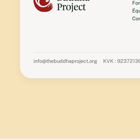
Fo
Éq
Co
info@thebuddhaproject.org
KVK : 9237213