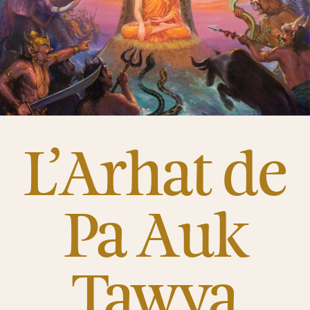
L’Arhat de
Pa Auk
Tawya