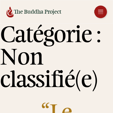
Aller
au
The Buddha Project
FR
contenu
Catégorie :
Non
classifié(e)
“Le