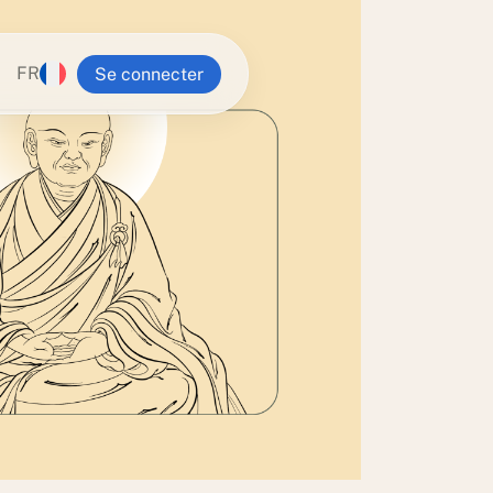
FR
Se connecter
n Ling
alia
va Buddhist Centre
g Institute
 Yeshe Retreat Centre
Tampa Center
Zealand
ra Center