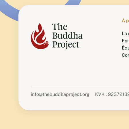
À 
La 
Fo
Éq
Co
info@thebuddhaproject.org
KVK : 9237213