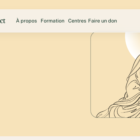
ct
À propos
Formation
Centres
Faire un don
Sweden
La mission
Formation approfondie à la méditation
Tse Che
Austr
Fondateur
Yeshin Norbu
Ngondro Lamrim
United States
L’équipe
Retraites
Hayagri
Nous contacter
Shantideva Center
Chenrezi
Thubten Norbu Ling
Kunsang
Land of Medicine Buddha
Langri 
New 
Vajrapani Institute
Ocean of Compassion
Mahamud