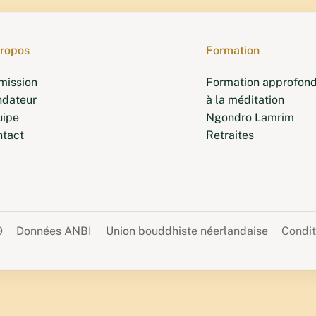
propos
Formation
mission
Formation approfond
ndateur
à la méditation
uipe
Ngondro Lamrim
ntact
Retraites
9
Données ANBI
Union bouddhiste néerlandaise
Condit